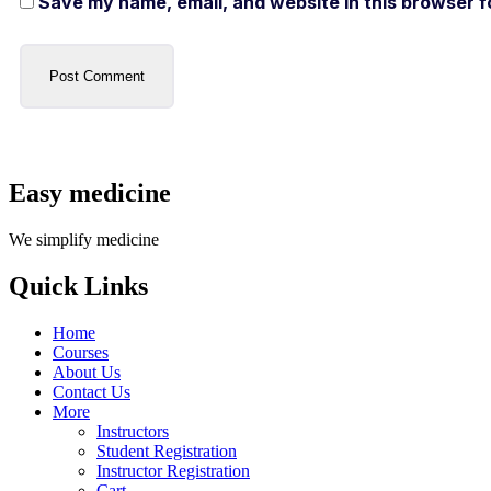
Save my name, email, and website in this browser f
Easy medicine
We simplify medicine
Quick Links
Home
Courses
About Us
Contact Us
More
Instructors
Student Registration
Instructor Registration
Cart