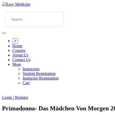
+
Home
Courses
About Us
Contact Us
More
Instructors
Student Registration
Instructor Registration
Cart
Login / Register
Primadonna- Das Mädchen Von Morgen 2